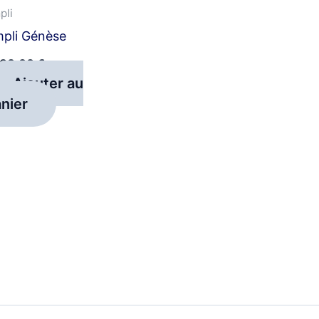
pli
pli Génèse
00,00
€
Ajouter au
nier