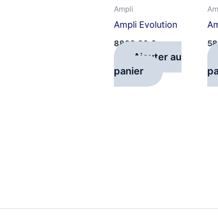
Ampli
Am
Ampli Evolution
Am
8800,00
€
58
Ajouter au
panier
pa